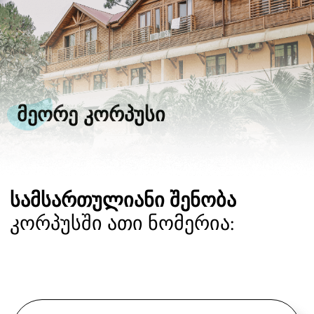
(საუზმე ჩათვლილია)
აგვისტო:
100 $
(საუზმე ჩათვლილია)
*ამ ნომერში შესაძლებელია
მესამე ადამიანის
მოთავსებაც. დამატებითი
ადგილი+15$
(საუზმე ჩათვლილი)
Забронировать
ᲡᲢᲐᲜᲓᲐᲠᲢᲣᲚᲘ ᲜᲝᲛᲔᲠᲘ ᲛᲔᲡᲐᲛᲔ
ᲡᲐᲠᲗᲣᲚᲖᲔ ᲠᲝᲛᲔᲚᲘᲪ
ᲛᲗᲚᲘᲐᲜᲐᲓ ᲮᲘᲡᲒᲐᲜ ᲐᲠᲘᲡ