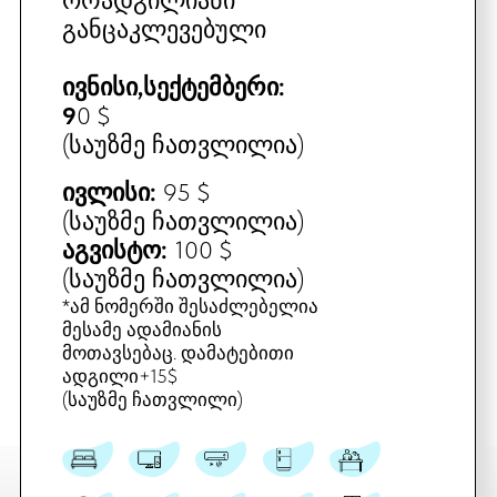
აგვისტო:
100 $
(საუზმე ჩათვლილია)
*ამ ნომერში შესაძლებელია მესამე
ადამიანის მოთავსებაც. დამატებითი
ადგილი+15$
(საუზმე ჩათვლილია)
დაჯავშნეთ
ᲡᲢᲐᲜᲓᲐᲠᲢᲣᲚᲘ ᲜᲝᲛᲠᲔᲑᲘ ᲝᲠ
ᲐᲓᲐᲛᲘᲐᲜᲖᲔ ᲞᲘᲠᲕᲔᲚ
ᲡᲐᲠᲗᲣᲚᲖᲔ