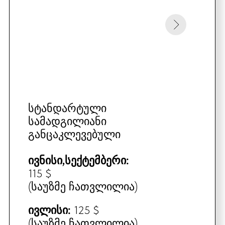
ᲡᲐᲝᲯᲐᲮᲝ ᲝᲠᲝᲗᲐᲮᲘᲐᲜᲘ ᲜᲝᲛᲔᲠᲘ
ᲛᲔᲝᲠᲔ ᲡᲐᲠᲗᲣᲚᲘ
სტანდარტული
ოთხადგილიანი
განთავსება
ივნისი,სექტემბერი:
165 $