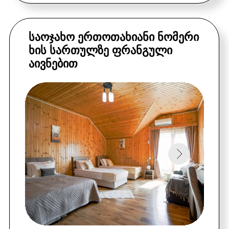
ᲘᲜᲓᲘᲕᲘᲓᲣᲐᲚᲣᲠᲘᲞᲘᲠᲝᲑᲔᲑᲘ
•
მინიმალური ათი დღეღამის
დაჯავშნის შემთხვევაში
•
მინიმუმ ოთხი ნომრის ჯგუფის
მიერ დაკავების შემთხვევაში
დაგვიკავშირდით
ინდივიდუალური პირობების
მისაღებად:
+995 551 23 00 99
+7 903 000 47 40 (WhatsApp)
551230099@mail.ru