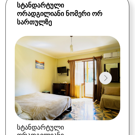
ᲒᲐᲙᲔᲗᲔᲑᲣᲚᲘ ᲤᲠᲐᲜᲒᲣᲚᲘ
ᲐᲘᲕᲜᲔᲑᲘᲗ
სტანდარტული
ორადგილიანი
განცაკლევებული
ივნისი,სექტემბერი:
9
0 $
(საუზმე ჩათვლილია)
ივლისი:
95 $
(საუზმე ჩათვლილია)