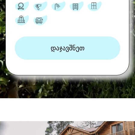
ᲡᲢᲐᲜᲓᲐᲠᲢᲣᲚᲘ
ᲝᲠᲐᲓᲒᲘᲚᲘᲐᲜᲘ ᲜᲝᲛᲔᲠᲘ ᲝᲠ
ᲡᲐᲠᲗᲣᲚᲖᲔ
სტანდარტული
ორადგილიანი
განცაკლევებული
ივნისი,სექტემბერი:
9
0 $
(საუზმე ჩათვლილია)
ივლისი:
95 $